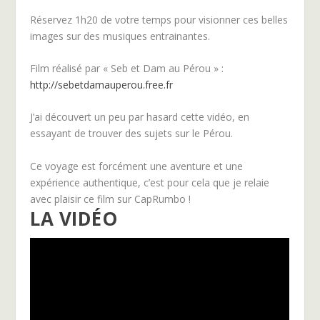
Réservez 1h20 de votre temps pour visionner ces belles
images sur des musiques entrainantes.
Film réalisé par « Seb et Dam au Pérou » :
http://sebetdamauperou.free.fr
J’ai découvert un peu par hasard cette vidéo, en
essayant de trouver des sujets sur le Pérou.
Ce voyage est forcément une aventure et une
expérience authentique, c’est pour cela que je relaie
avec plaisir ce film sur CapRumbo !
LA VIDÉO