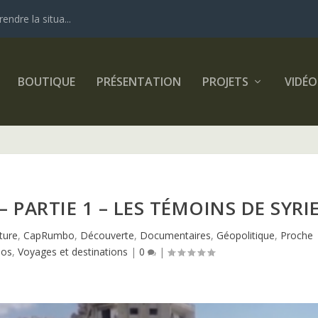
dre la situa...
BOUTIQUE
PRÉSENTATION
PROJETS
VIDÉO
 PARTIE 1 – LES TÉMOINS DE SYRI
ture
,
CapRumbo
,
Découverte
,
Documentaires
,
Géopolitique
,
Proche
éos
,
Voyages et destinations
|
0
|