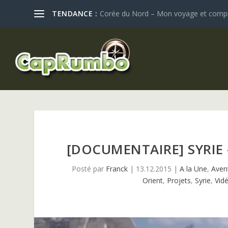
TENDANCE :
Corée du Nord – Mon voyage et compren
[DOCUMENTAIRE] SYRIE –
Posté par
Franck
|
13.12.2015
|
A la Une
,
Aven
Orient
,
Projets
,
Syrie
,
Vid