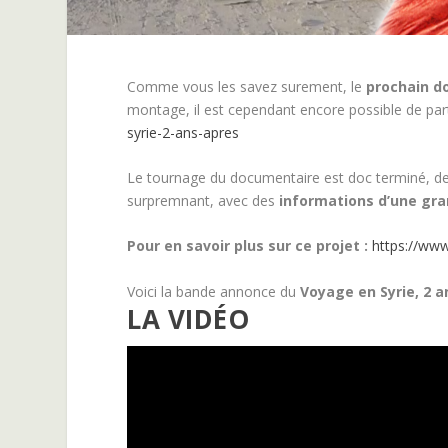
Comme vous les savez surement, le
prochain do
montage, il est cependant encore possible de parti
syrie-2-ans-apres
Le tournage du documentaire est doc terminé, d
surpremnant, avec des
informations d’une gr
Pour en savoir plus sur ce projet :
https://ww
Voici la bande annonce du
Voyage en Syrie, 2 a
LA VIDÉO