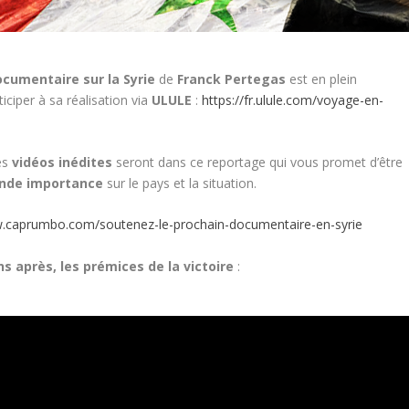
cumentaire sur la Syrie
de
Franck Pertegas
est en plein
ciper à sa réalisation via
ULULE
:
https://fr.ulule.com/voyage-en-
es
vidéos inédites
seront dans ce reportage qui vous promet d’être
ande importance
sur le pays et la situation.
w.caprumbo.com/soutenez-le-prochain-documentaire-en-syrie
ns après, les prémices de la victoire
: