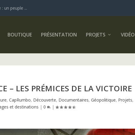
 un peuple ...
BOUTIQUE
PRÉSENTATION
PROJETS
VIDÉO
E – LES PRÉMICES DE LA VICTOIRE
ture
,
CapRumbo
,
Découverte
,
Documentaires
,
Géopolitique
,
Projets
,
ages et destinations
|
0
|