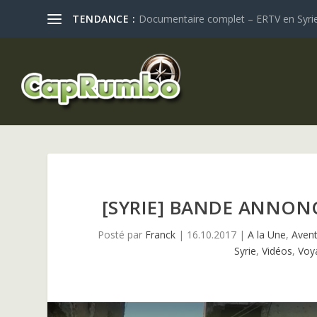
TENDANCE :
Documentaire complet – ERTV en Syrie :
[SYRIE] BANDE ANNONC
Posté par
Franck
|
16.10.2017
|
A la Une
,
Aven
Syrie
,
Vidéos
,
Voy